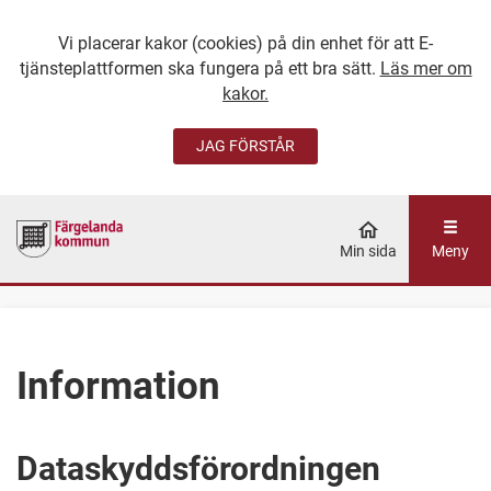
Vi placerar kakor (cookies) på din enhet för att E-
tjänsteplattformen ska fungera på ett bra sätt.
Läs mer om
kakor.
JAG FÖRSTÅR
GÅ DIREKT TILL
HUVUDINNEHÅLLET
Min sida
Meny
Information
Dataskyddsförordningen