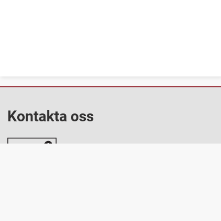
Kontakta oss
Telefonnummer
Färgelanda kommuns växel 0528-567000